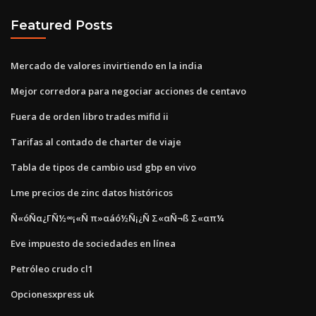
Featured Posts
Mercado de valores invirtiendo en la india
Mejor corredora para negociar acciones de centavo
Fuera de orden libro trades mifid ii
Tarifas al contado de charter de viaje
Tabla de tipos de cambio usd gbp en vivo
Lme precios de zinc datos históricos
Ñ«óÑα¿ΓÑ½∞¡«Ñ π»αáó½Ñ¡¿Ñ Σ«αÑ¬ß Σ«απ¼
Eve impuesto de sociedades en línea
Petróleo crudo cl1
Opcionesxpress uk