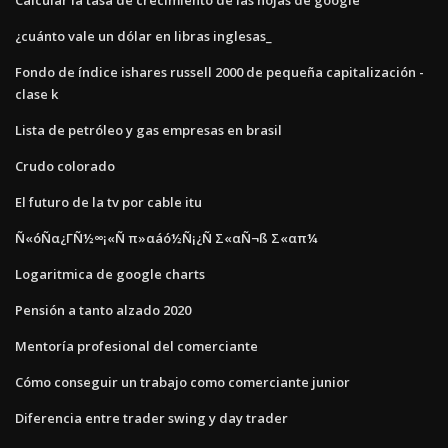
¿cuánto vale un dólar en libras inglesas_
Fondo de índice ishares russell 2000 de pequeña capitalización -
clase k
Lista de petróleo y gas empresas en brasil
Crudo colorado
El futuro de la tv por cable itu
Ñ«óÑα¿ΓÑ½∞¡«Ñ π»αáó½Ñ¡¿Ñ Σ«αÑ¬ß Σ«απ¼
Logaritmica de google charts
Pensión a tanto alzado 2020
Mentoría profesional del comerciante
Cómo conseguir un trabajo como comerciante junior
Diferencia entre trader swing y day trader